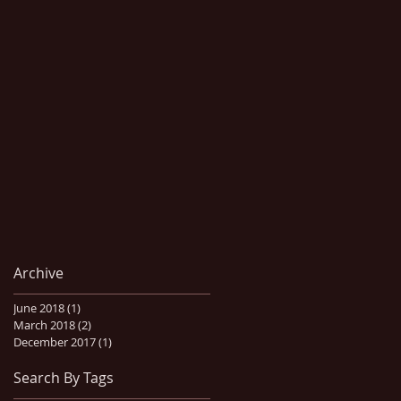
Archive
June 2018
(1)
1 post
March 2018
(2)
2 posts
December 2017
(1)
1 post
Search By Tags