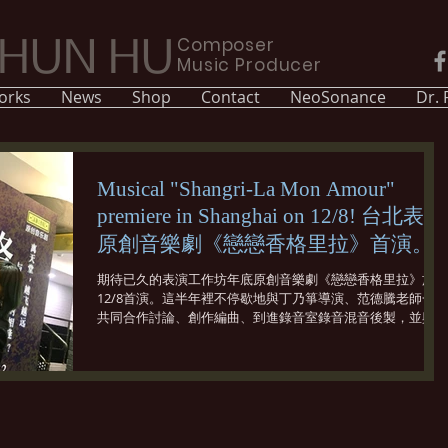
Composer
CHUN HU
Music Producer
orks
News
Shop
Contact
NeoSonance
Dr.
Musical "Shangri-La Mon Amour"
premiere in Shanghai on 12/8! 台北表坊
原創音樂劇《戀戀香格里拉》首演。
期待已久的表演工作坊年底原創音樂劇《戀戀香格里拉》於
12/8首演。這半年裡不停歇地與丁乃箏導演、范德騰老師一起
共同合作討論、創作編曲、到進錄音室錄音混音後製，並與優
秀的樂手們一起把音樂處理的更完美。是一個非常精彩的過
程。幾乎天天台北與上海兩地不斷聯繫開會，大家一起努力的
想把...